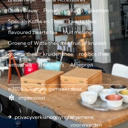
Delfts Blauw
Porselein
Kado Pakketten
Specials Koffie en Thee
zwarte thee
flavoured zwarte tea
fruit melange
Groene of Witte thee met fruit of kruiden
groene thee
kruiden thee
rooibos thee
witte thee
Thee filters
Afgeprijst
©2026 – website gemaakt door
impression
privacyverklaring
copyright
algemene
voorwaarden