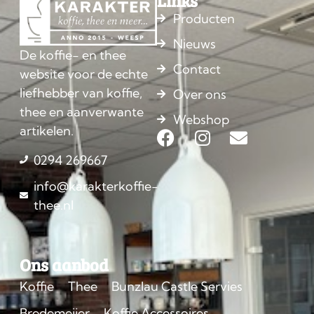
Links
Producten
Nieuws
De koffie- en thee
Contact
website voor de echte
liefhebber van koffie,
Over ons
thee en aanverwante
Webshop
artikelen.
0294 269667
info@karakterkoffie-
thee.nl
Ons aanbod
Koffie
Thee
Bunzlau Castle Servies
Bredemeijer
Koffie Accessoires